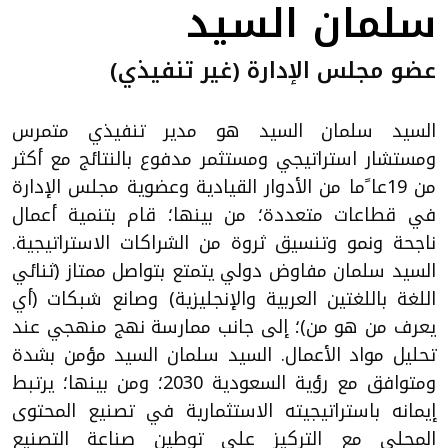
سلمان السيد
عضو مجلس الإدارة (غير تنفيذي)
السيد سلمان السيد هو مدير تنفيذي متمرس
ومستشار استراتيجي ومستثمر مدفوع بالنتائج مع أكثر
من 19عا ًما من الأدوار القيادية وعضوية مجلس الإدارة
في قطاعات متعددة؛ من بينها؛ قام بتنمية أعمال
ناجحة ونمو وتنسيق ثروة من الشراكات الاستراتيجية.
السيد سلمان مفاوض دولي يتمتع بتواصل ممتاز (ثنائي
اللغة باللغتين العربية والإنجليزية) وصانع شبكات (أي
يعرف من هو من)؛ إلى جانب ممارسة نهج منهجي عند
تحليل مواد الأعمال. السيد سلمان السيد مؤمن بشدة
ومتوافق مع رؤية السعودية 2030؛ ومن بينها؛ يرتبط
إيمانه باستراتيجيته الاستثمارية في تصنيع المحتوى
المحلي مع التركيز على توطين صناعة التصنيع